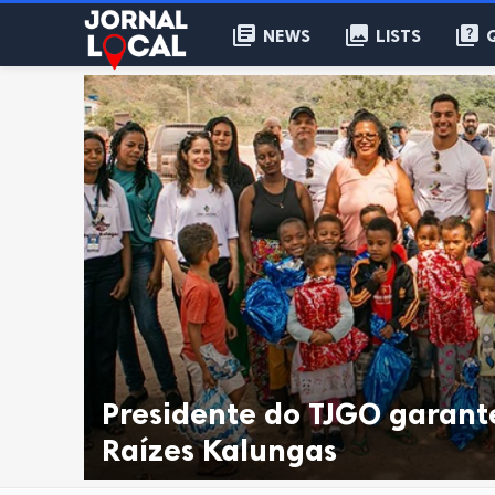
library_books
collections
quiz
NEWS
LISTS
Presidente do TJGO garan
Raízes Kalungas