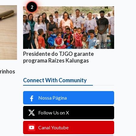

2
Presidente do TJGO garante
programa Raízes Kalungas
rinhos
Connect With Community
Nossa Página
Follow Us on X
Canal Youtube