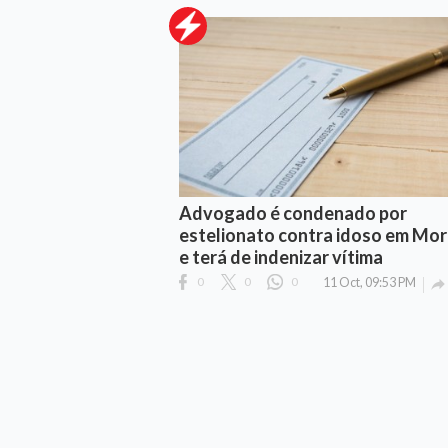
Advogado é condenado por
estelionato contra idoso em Mor
e terá de indenizar vítima
0
0
0
11 Oct, 09:53 PM
