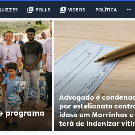
library_add_check
video_library

QUIZZES
POLLS
VIDEOS
POLÍTICA
Advogado é condena
por estelionato contr
te programa
idoso em Morrinhos e
terá de indenizar vít