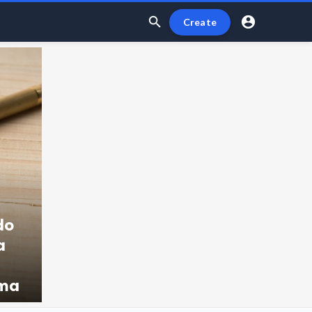


Create
do
a
ima