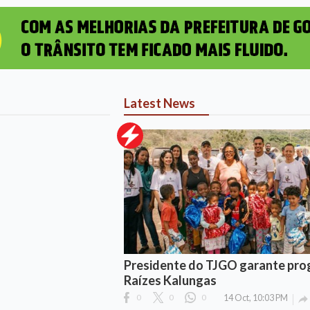
Latest News
Presidente do TJGO garante pr
Raízes Kalungas
0
0
0
14 Oct, 10:03 PM
