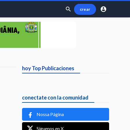


crear
hoy Top
Publicaciones
conectate con la comunidad
Nossa Página
Síguenos en X