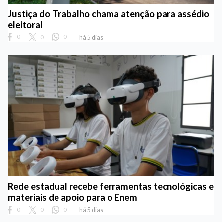
Justiça do Trabalho chama atenção para assédio
eleitoral
0
0
0
há 5 dias
Rede estadual recebe ferramentas tecnológicas e
materiais de apoio para o Enem
0
0
0
há 5 dias