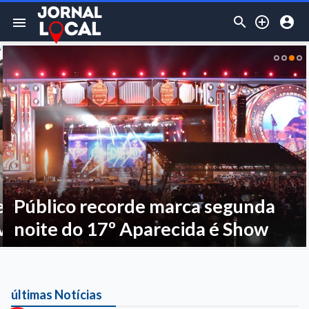



menu
 recorde marca segunda
Goiás registra mais de 15 mil
o 17º Aparecida é Show
novas empresas em julho
últimas Notícias