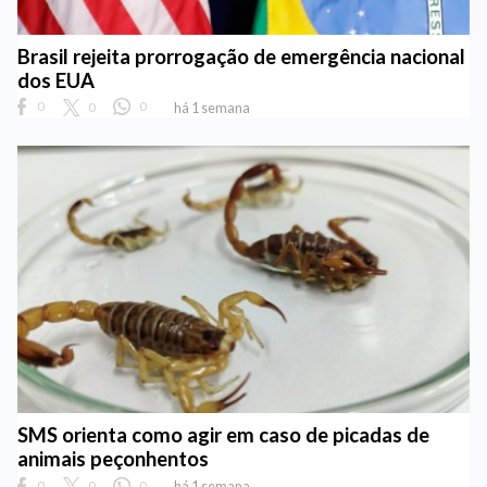
Brasil rejeita prorrogação de emergência nacional
dos EUA
0
0
0
há 1 semana
SMS orienta como agir em caso de picadas de
animais peçonhentos
0
0
0
há 1 semana