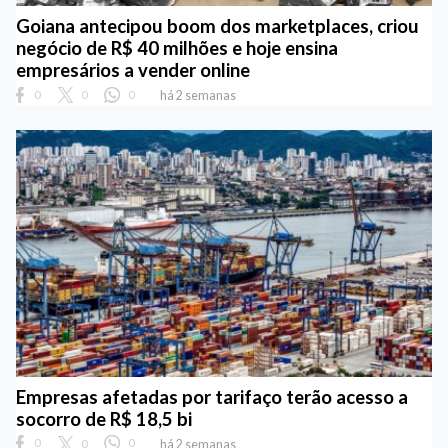
Goiana antecipou boom dos marketplaces, criou
negócio de R$ 40 milhões e hoje ensina
empresários a vender online
0
0
0
há 2 semanas
Empresas afetadas por tarifaço terão acesso a
socorro de R$ 18,5 bi
0
0
0
há 2 semanas