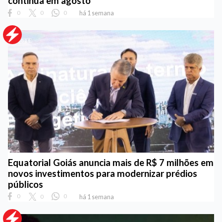
continua em agosto
0
0
0
há 1 semana
Equatorial Goiás anuncia mais de R$ 7 milhões em
novos investimentos para modernizar prédios
públicos
0
0
0
há 1 semana