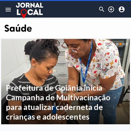



menu
Saúde
Prefeitura de Goiânia inicia
Campanha de Multivacinação
para atualizar caderneta de
crianças e adolescentes