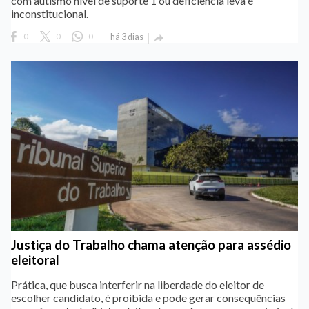
com autismo nível de suporte 1 ou deficiência leva é
inconstitucional.
0
0
0
há 3 dias

Justiça do Trabalho chama atenção para assédio
eleitoral
Prática, que busca interferir na liberdade do eleitor de
escolher candidato, é proibida e pode gerar consequências