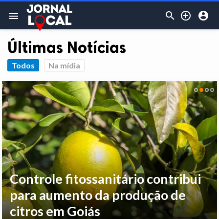



menu
Últimas Notícias
Todos
Na mídia
Controle fitossanitário contribui
para aumento da produção de
citros em Goiás