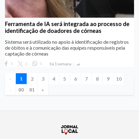
Ferramenta de IA será integrada ao processo de
identificação de doadores de córneas
Sistema será utilizado no apoio à identificação de registros
de óbitos e à comunicação das equipes responsáveis pela
captação de córneas
0
0
0
há 1 semana

2
3
4
5
6
7
8
9
10
«
1
80
81
»
...