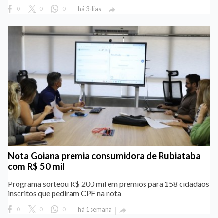
0
0
0
há 3 dias

Nota Goiana premia consumidora de Rubiataba
com R$ 50 mil
Programa sorteou R$ 200 mil em prêmios para 158 cidadãos
inscritos que pediram CPF na nota
0
0
0
há 1 semana
