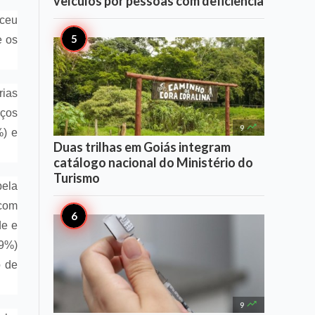
veículos por pessoas com deficiência
sceu
e os
rias
iços

9
%) e
Duas trilhas em Goiás integram
catálogo nacional do Ministério do
Turismo
pela
 com
de e
,9%)
o de

9