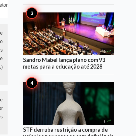
etor
e
do
es

9
 e
Sandro Mabel lança plano com 93
metas para a educação até 2028
%)
de
or
as

9
STF derruba restrição a compra de