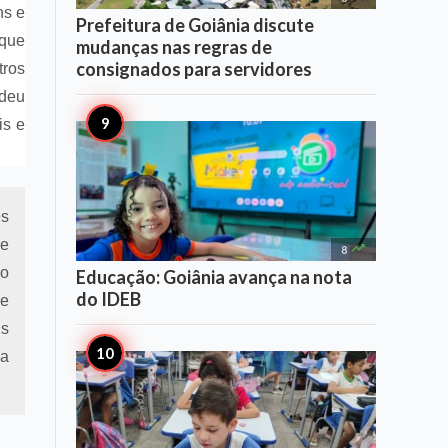
ns e
Prefeitura de Goiânia discute
 que
mudanças nas regras de
consignados para servidores
tros
 deu
is e
es
de

8
do
Educação: Goiânia avança na nota
do IDEB
 e
us
ma