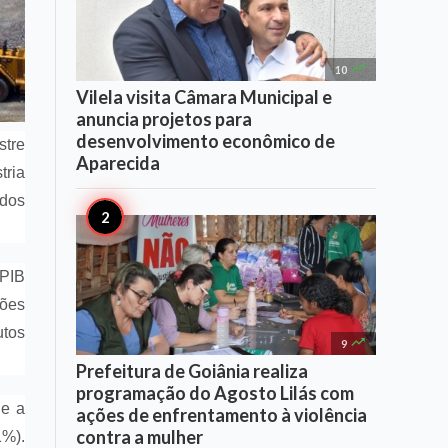

10
Vilela visita Câmara Municipal e
anuncia projetos para
desenvolvimento econômico de
stre
Aparecida
tria
ados
 PIB
hões
utos

9
Prefeitura de Goiânia realiza
programação do Agosto Lilás com
 e a
ações de enfrentamento à violência
contra a mulher
1%).