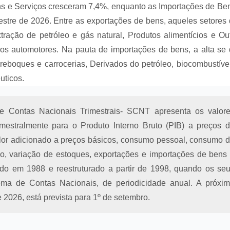
s e Serviços cresceram 7,4%, enquanto as Importações de Be
estre de 2026. Entre as exportações de bens, aqueles setores
tração de petróleo e gás natural, Produtos alimentícios e Ou
los automotores. Na pauta de importações de bens, a alta se
 reboques e carrocerias, Derivados do petróleo, biocombustíve
uticos.
 Contas Nacionais Trimestrais- SCNT apresenta os valor
imestralmente para o Produto Interno Bruto (PIB) a preços 
alor adicionado a preços básicos, consumo pessoal, consumo 
ixo, variação de estoques, exportações e importações de bens
ado em 1988 e reestruturado a partir de 1998, quando os se
tema de Contas Nacionais, de periodicidade anual. A próxi
e 2026, está prevista para 1º de setembro.