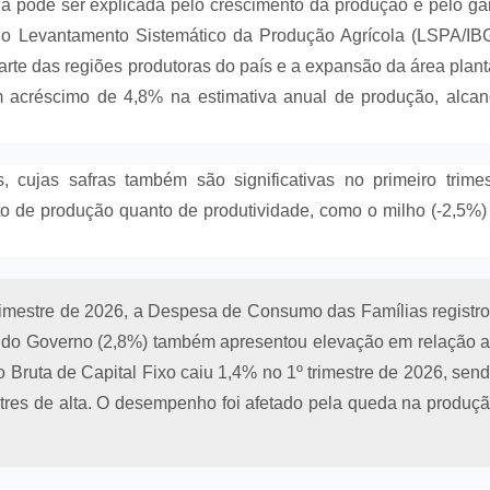
ia pode ser explicada pelo crescimento da produção e pelo g
o o Levantamento Sistemático da Produção Agrícola (LSPA/IB
arte das regiões produtoras do país e a expansão da área plan
m acréscimo de 4,8% na estimativa anual de produção, alca
s, cujas safras também são significativas no primeiro trimes
to de produção quanto de produtividade, como o milho (-2,5%)
rimestre de 2026, a Despesa de Consumo das Famílias registr
 do Governo (2,8%) também apresentou elevação em relação 
o Bruta de Capital Fixo caiu 1,4% no 1º trimestre de 2026, sen
tres de alta. O desempenho foi afetado pela queda na produç