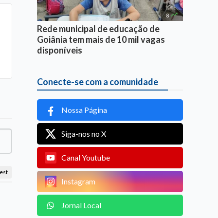

8
Rede municipal de educação de
Goiânia tem mais de 10 mil vagas
disponíveis
Conecte-se com a comunidade
Nossa Página
Siga-nos no X
Canal Youtube
est
Instagram
Jornal Local