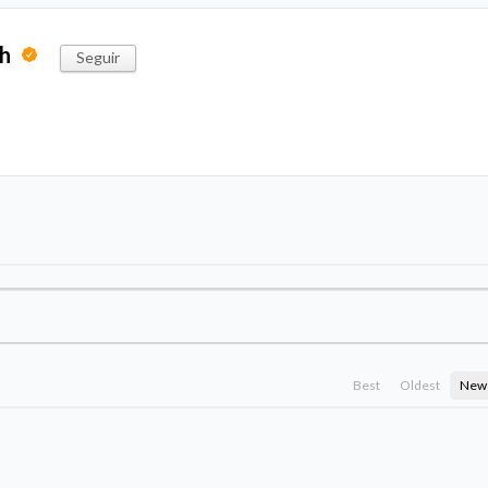
ph
Seguir
Best
Oldest
New