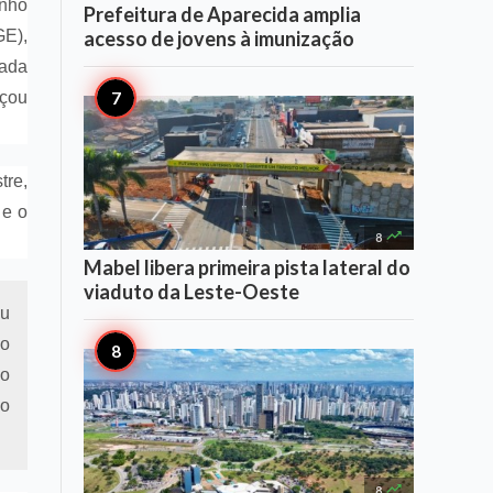
anho
Prefeitura de Aparecida amplia
acesso de jovens à imunização
GE),
tada
nçou
tre,
 e o

8
Mabel libera primeira pista lateral do
viaduto da Leste-Oeste
ou
ao
do
ão

8