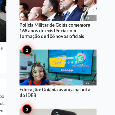

11
Polícia Militar de Goiás comemora
168 anos de existência com
formação de 106 novos oficiais
 e

10
Educação: Goiânia avança na nota
do IDEB
rpo
Lula
 em