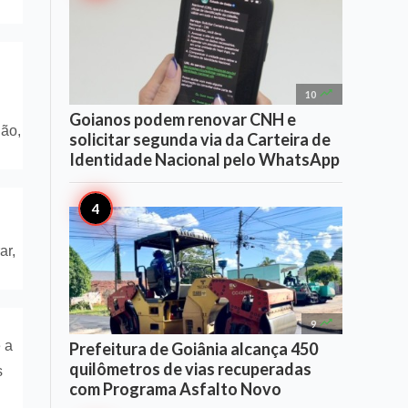

10
Goianos podem renovar CNH e
ião,
solicitar segunda via da Carteira de
Identidade Nacional pelo WhatsApp
ar,

9
 a
Prefeitura de Goiânia alcança 450
quilômetros de vias recuperadas
s
com Programa Asfalto Novo