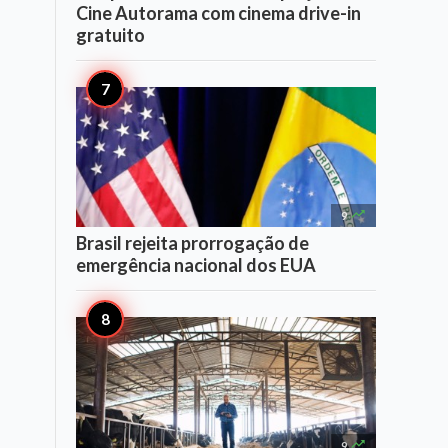
Cine Autorama com cinema drive-in
gratuito

9
Brasil rejeita prorrogação de
emergência nacional dos EUA

9