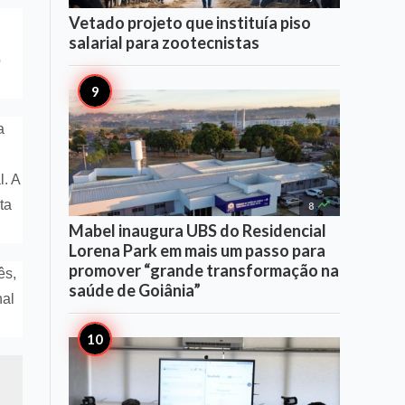
Vetado projeto que instituía piso
salarial para zootecnistas
o
a
l. A

ta
8
Mabel inaugura UBS do Residencial
Lorena Park em mais um passo para
promover “grande transformação na
ês,
saúde de Goiânia”
nal