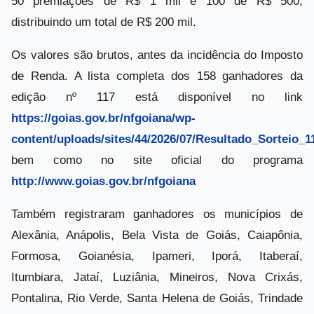
50 premiações de R$ 1 mil e 100 de R$ 500,
distribuindo um total de R$ 200 mil.
Os valores são brutos, antes da incidência do Imposto
de Renda. A lista completa dos 158 ganhadores da
edição nº 117 está disponível no link
https://goias.gov.br/nfgoiana/wp-
content/uploads/sites/44/2026/07/Resultado_Sorteio_1
bem como no site oficial do programa
http://www.goias.gov.br/nfgoiana
Também registraram ganhadores os municípios de
Alexânia, Anápolis, Bela Vista de Goiás, Caiapônia,
Formosa, Goianésia, Ipameri, Iporá, Itaberaí,
Itumbiara, Jataí, Luziânia, Mineiros, Nova Crixás,
Pontalina, Rio Verde, Santa Helena de Goiás, Trindade