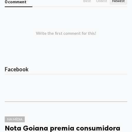
Best
Oldest
Newest
0 comment
Write the first comment for this!
Facebook
NA MÍDIA
Nota Goiana premia consumidora