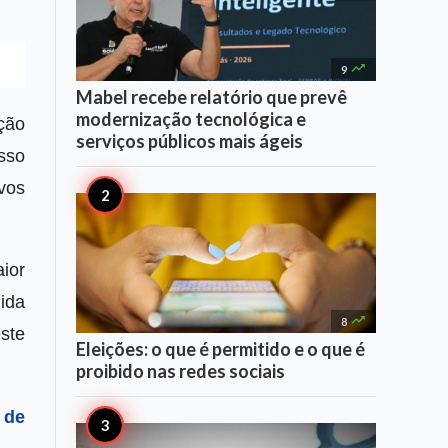

9
Mabel recebe relatório que prevê
modernização tecnológica e
ção
serviços públicos mais ágeis
sso
vos
ior
ida

8
ste
Eleições: o que é permitido e o que é
proibido nas redes sociais
 de