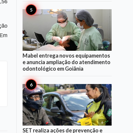
6,56
ção
 Em

6
Mabel entrega novos equipamentos
e anuncia ampliação do atendimento
odontológico em Goiânia

6
SET realiza ações de prevenção e