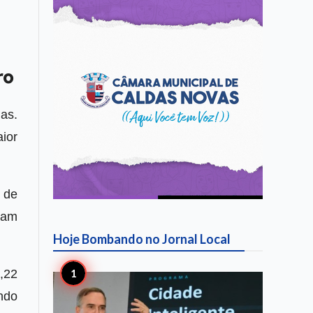
ro
as.
ior
 de
ram
Hoje Bombando no
Jornal Local
,22
ndo