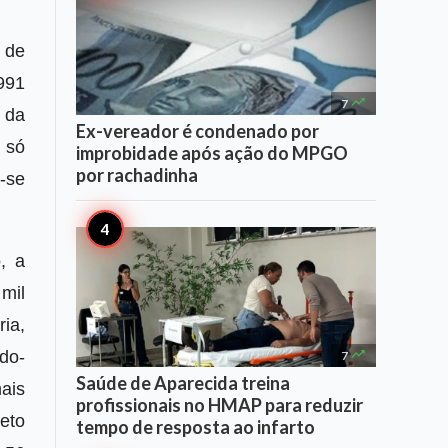
 de
.991

7
 da
Ex-vereador é condenado por
 só
improbidade após ação do MPGO
por rachadinha
u-se
, a
mil
ia,

do-
7
Saúde de Aparecida treina
ais
profissionais no HMAP para reduzir
eto
tempo de resposta ao infarto