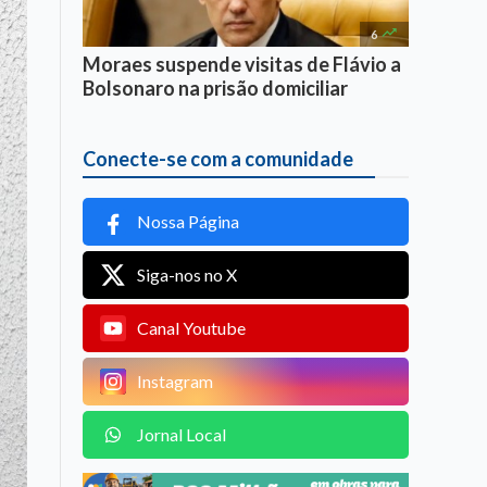

6
Moraes suspende visitas de Flávio a
Bolsonaro na prisão domiciliar
Conecte-se com a comunidade
Nossa Página
Siga-nos no X
Canal Youtube
Instagram
Jornal Local