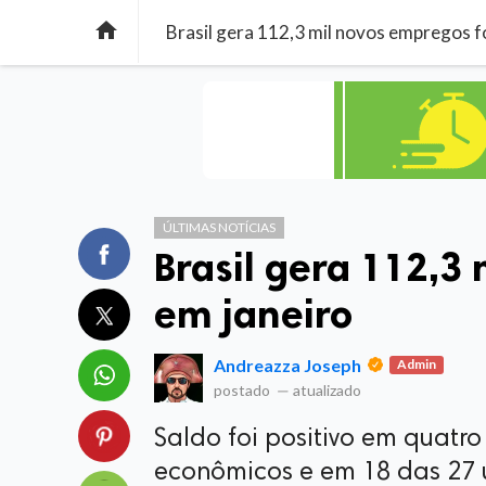

Brasil gera 112,3 mil novos empregos f
ÚLTIMAS NOTÍCIAS
Brasil gera 112,3
em janeiro
Andreazza Joseph
Admin
postado
—
atualizado
Saldo foi positivo em quatr
econômicos e em 18 das 27