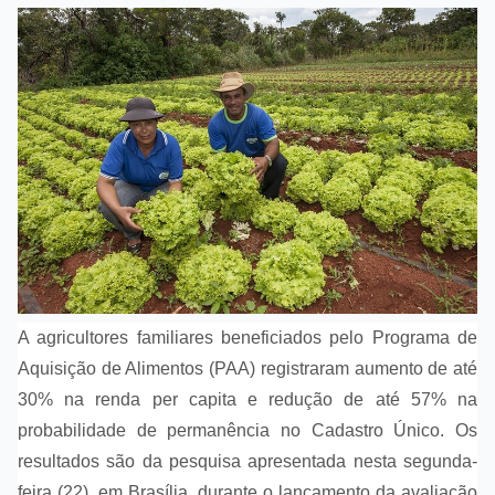
A agricultores familiares beneficiados pelo Programa de
Aquisição de Alimentos (PAA) registraram aumento de até
30% na renda per capita e redução de até 57% na
probabilidade de permanência no Cadastro Único. Os
resultados são da pesquisa apresentada nesta segunda-
feira (22), em Brasília, durante o lançamento da avaliação