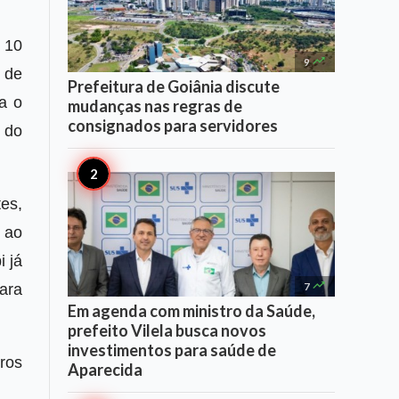
 10

9
 de
Prefeitura de Goiânia discute
a o
mudanças nas regras de
consignados para servidores
 do
es,
 ao
 já

7
ara
Em agenda com ministro da Saúde,
prefeito Vilela busca novos
investimentos para saúde de
ros
Aparecida