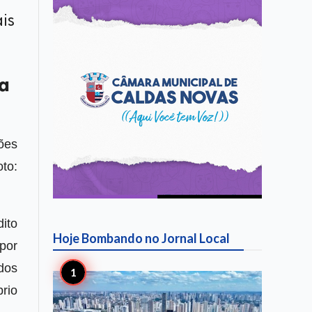
is
ra
ões
to:
ito
Hoje Bombando no
Jornal Local
por
dos
rio