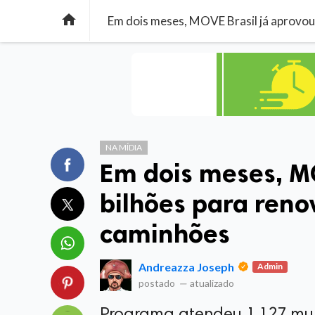

Em dois meses, MOVE Brasil já aprovou
NA MÍDIA
Em dois meses, MO
bilhões para reno
caminhões
Andreazza Joseph
Admin
postado
—
atualizado