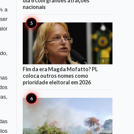
dia 6 com grandes atrações
nacionais
% a
ser
lor
do,

5
Fim da era Magda Mofatto? PL
coloca outros nomes como
nas
prioridade eleitoral em 2026
dos
as,
das
los