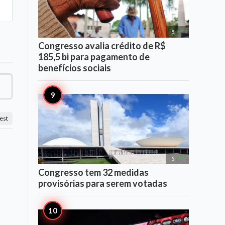

5
Congresso avalia crédito de R$
185,5 bi para pagamento de
benefícios sociais
est

5
Congresso tem 32 medidas
provisórias para serem votadas