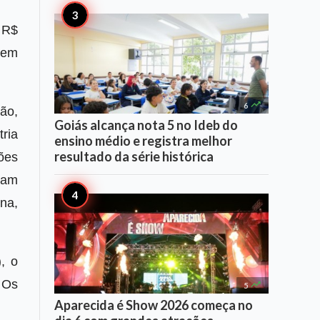
m R$
 em

6
ão,
Goiás alcança nota 5 no Ideb do
ria
ensino médio e registra melhor
resultado da série histórica
ões
uam
na,
, o
 Os

5
Aparecida é Show 2026 começa no