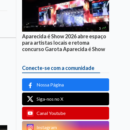

5
Aparecida é Show 2026 abre espaço
para artistas locais e retoma
concurso Garota Aparecida é Show
Conecte-se com a comunidade
Nossa Página
Siga-nos no X
Canal Youtube
Instagram