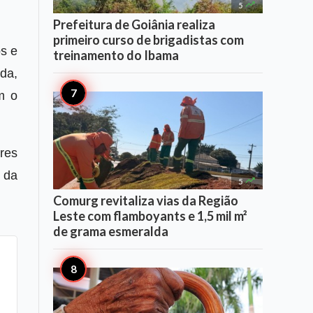

5
Prefeitura de Goiânia realiza
primeiro curso de brigadistas com
s e
treinamento do Ibama
nda,
m o
res
o da

5
Comurg revitaliza vias da Região
Leste com flamboyants e 1,5 mil m²
de grama esmeralda