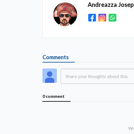
Andreazza Jose
Comments
0 comment
Wri