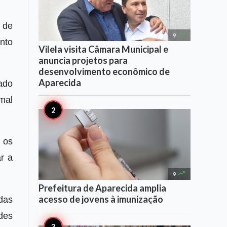
 de

9
nto
Vilela visita Câmara Municipal e
anuncia projetos para
desenvolvimento econômico de
Aparecida
ado
mal
 os
r a

9
Prefeitura de Aparecida amplia
acesso de jovens à imunização
das
des