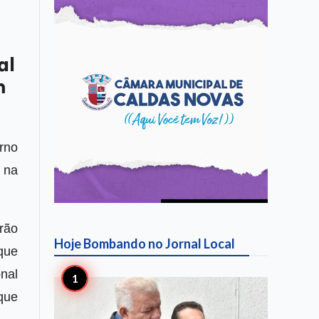
al
m
rno
 na
rão
Hoje Bombando no
Jornal Local
que
nal
que