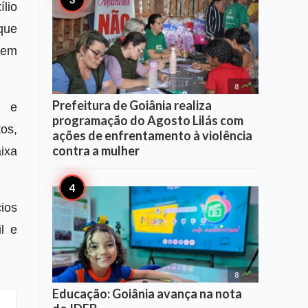
lio
que
 em

8
Prefeitura de Goiânia realiza
s e
programação do Agosto Lilás com
os,
ações de enfrentamento à violência
contra a mulher
ixa
ios
l e

8
Educação: Goiânia avança na nota