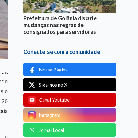

7
Prefeitura de Goiânia discute
mudanças nas regras de
consignados para servidores
Conecte-se com a comunidade
Nossa Página
 da
ado
Siga-nos no X
sio
Canal Youtube
 20
ais
Instagram
Jornal Local
 de