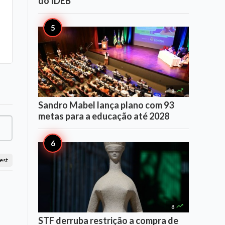
do IDEB

8
Sandro Mabel lança plano com 93
metas para a educação até 2028
est

8
STF derruba restrição a compra de