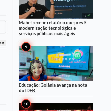

7
Mabel recebe relatório que prevê
modernização tecnológica e
serviços públicos mais ágeis
est

6
Educação: Goiânia avança na nota
do IDEB