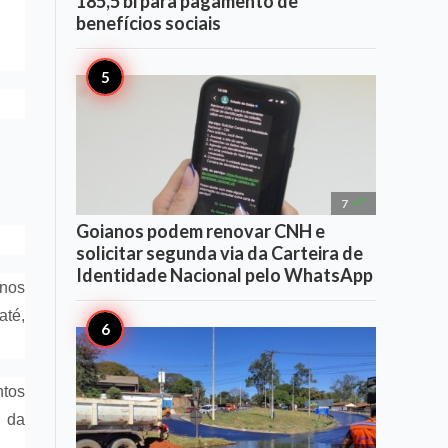
185,5 bi para pagamento de
benefícios sociais

7
Goianos podem renovar CNH e
solicitar segunda via da Carteira de
Identidade Nacional pelo WhatsApp
 nos
até,
tos
e da