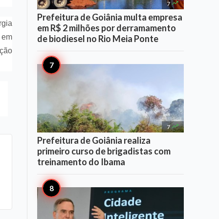

7
Prefeitura de Goiânia multa empresa
rgia
em R$ 2 milhões por derramamento
, em
de biodiesel no Rio Meia Ponte
ação

7
Prefeitura de Goiânia realiza
primeiro curso de brigadistas com
treinamento do Ibama