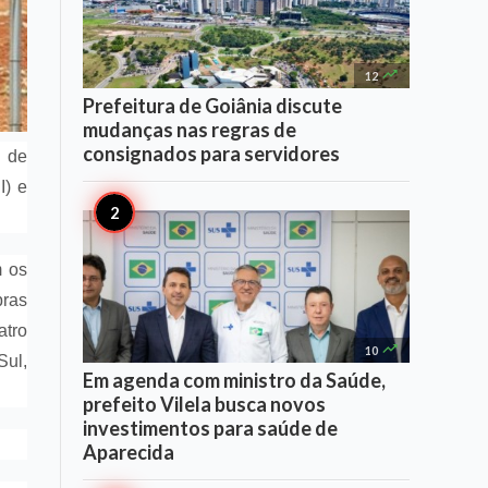

12
Prefeitura de Goiânia discute
mudanças nas regras de
consignados para servidores
 de
I) e
m os
ras
atro

10
Sul,
Em agenda com ministro da Saúde,
prefeito Vilela busca novos
investimentos para saúde de
Aparecida