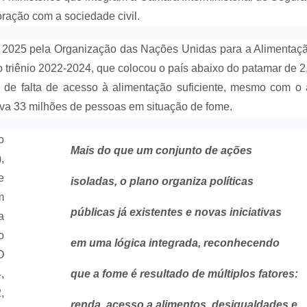
oração com a sociedade civil.
 2025 pela Organização das Nações Unidas para a Alimentaç
o triênio 2022-2024, que colocou o país abaixo do patamar de 
 de falta de acesso à alimentação suficiente, mesmo com o
izava 33 milhões de pessoas em situação de fome.
o
Mais do que um conjunto de ações
,
e
isoladas, o plano organiza políticas
m
públicas já existentes e novas iniciativas
a
o
em uma lógica integrada, reconhecendo
O
,
que a fome é resultado de múltiplos fatores:
,
renda, acesso a alimentos, desigualdades e