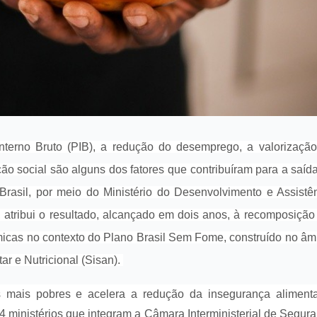
nterno Bruto (PIB), a redução do desemprego, a valorizaçã
ção social são alguns dos fatores que contribuíram para a saíd
asil, por meio do Ministério do Desenvolvimento e Assistê
atribui o resultado, alcançado em dois anos, à recomposição
ômicas no contexto do Plano Brasil Sem Fome, construído no âm
r e Nutricional (Sisan).
as mais pobres e acelera a redução da insegurança aliment
24 ministérios que integram a Câmara Interministerial de Segur