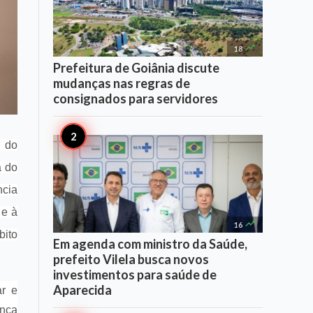

18
Prefeitura de Goiânia discute
mudanças nas regras de
consignados para servidores
o do
a do
ncia
 e à

16
bito
Em agenda com ministro da Saúde,
prefeito Vilela busca novos
investimentos para saúde de
Aparecida
ar e
ança