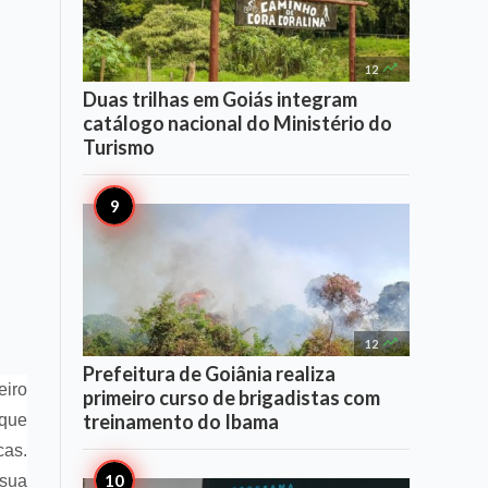

12
Duas trilhas em Goiás integram
catálogo nacional do Ministério do
Turismo

12
Prefeitura de Goiânia realiza
eiro
primeiro curso de brigadistas com
treinamento do Ibama
 que
cas.
 sua