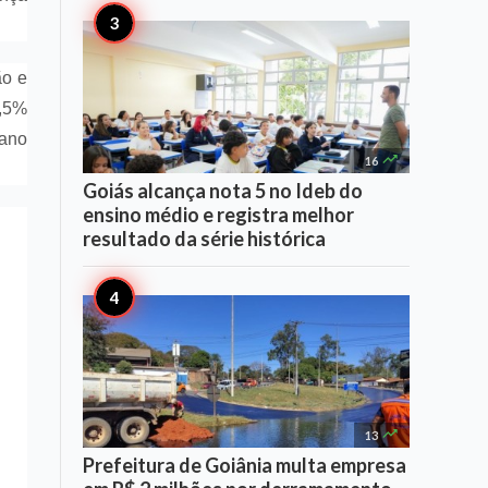
ão e
2,5%
 ano

16
Goiás alcança nota 5 no Ideb do
ensino médio e registra melhor
resultado da série histórica

13
Prefeitura de Goiânia multa empresa