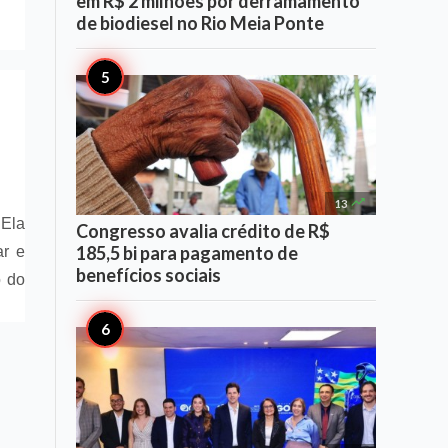
em R$ 2 milhões por derramamento
de biodiesel no Rio Meia Ponte

13
 Ela
Congresso avalia crédito de R$
185,5 bi para pagamento de
ar e
benefícios sociais
o do