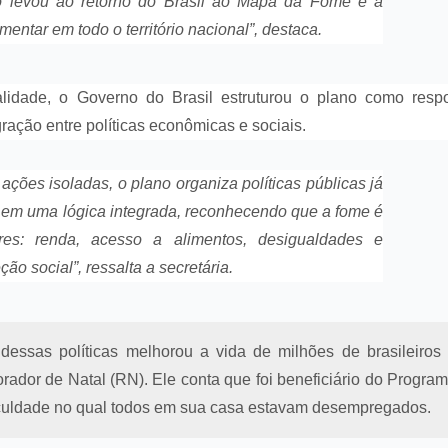
o levou ao retorno do Brasil ao Mapa da Fome e à
entar em todo o território nacional”, destaca.
alidade, o Governo do Brasil estruturou o plano como resp
gração entre políticas econômicas e sociais.
ções isoladas, o plano organiza políticas públicas já
as em uma lógica integrada, reconhecendo que a fome é
ores: renda, acesso a alimentos, desigualdades e
ção social”, ressalta a secretária.
essas políticas melhorou a vida de milhões de brasileiros
orador de Natal (RN). Ele conta que foi beneficiário do Progra
culdade no qual todos em sua casa estavam desempregados.