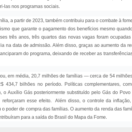
i-las nos programas sociais.
ia, a partir de 2023, também contribuiu para o combate à fom
anismo que garante o pagamento dos benefícios mesmo quand
sses três anos, três quartos das novas vagas foram ocupadas
ia na data de admissão. Além disso, graças ao aumento da r
manciparam do programa, deixando de receber as transferência
çou, em média, 20,7 milhões de famílias — cerca de 54 milhõe
434,7 bilhões no período. Políticas complementares, co
 o Auxílio Gás posteriormente substituído pelo Gás do Povo
, reforçaram esse efeito. Além disso, o controle da inflação
u o poder de compra das famílias. O aumento da renda das famí
ontribuíram para a saída do Brasil do Mapa da Fome.