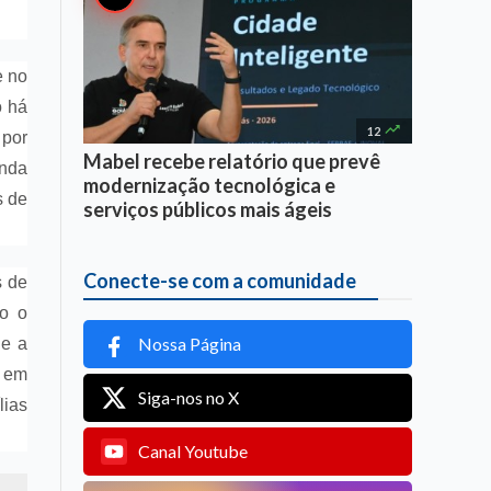
e no
o há

12
 por
Mabel recebe relatório que prevê
enda
modernização tecnológica e
s de
serviços públicos mais ágeis
Conecte-se com a comunidade
s de
mo o
Nossa Página
 e a
, em
Siga-nos no X
lias
Canal Youtube