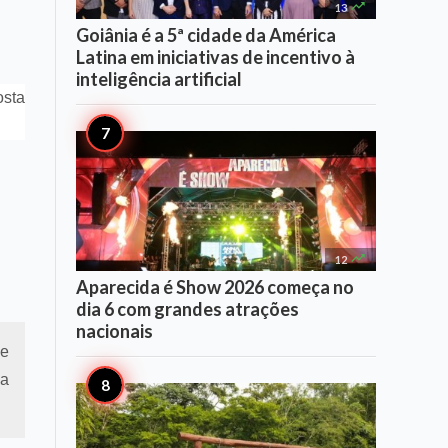

13
Goiânia é a 5ª cidade da América
Latina em iniciativas de incentivo à
inteligência artificial
osta

12
Aparecida é Show 2026 começa no
dia 6 com grandes atrações
nacionais
 e
ma