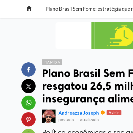

NA MÍDIA
Plano Brasil Sem 
resgatou 26,5 mil
insegurança alim
Andreazza Joseph
Admin
postado
—
atualizado