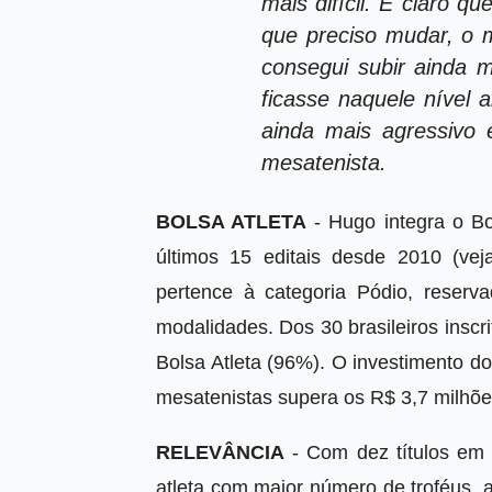
mais difícil. É claro 
que preciso mudar, o 
consegui subir ainda m
ficasse naquele nível a
ainda mais agressivo
mesatenista.
BOLSA ATLETA
- Hugo integra o Bo
últimos 15 editais desde 2010 (vej
pertence à categoria Pódio, reser
modalidades. Dos 30 brasileiros insc
Bolsa Atleta (96%). O investimento do
mesatenistas supera os R$ 3,7 milhõe
RELEVÂNCIA
- Com dez títulos em 
atleta com maior número de troféus, 