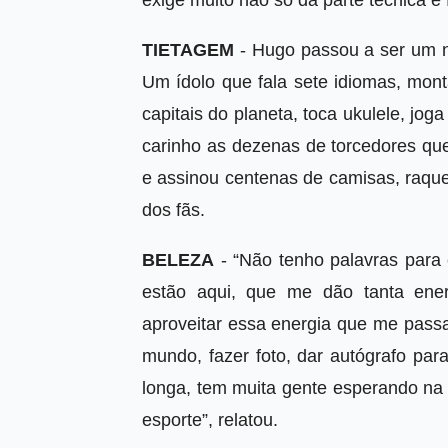
exige muito não só da parte técnica e
TIETAGEM
- Hugo passou a ser um n
Um ídolo que fala sete idiomas, mo
capitais do planeta, toca ukulele, j
carinho as dezenas de torcedores que
e assinou centenas de camisas, raquet
dos fãs.
BELEZA
- “Não tenho palavras para 
estão aqui, que me dão tanta ene
aproveitar essa energia que me pass
mundo, fazer foto, dar autógrafo pa
longa, tem muita gente esperando na f
esporte”, relatou.