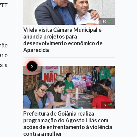
WTT

10
Vilela visita Câmara Municipal e
anuncia projetos para
desenvolvimento econômico de
emão
Aparecida
rio
ts a

9
Prefeitura de Goiânia realiza
programação do Agosto Lilás com
ações de enfrentamento à violência
contra a mulher