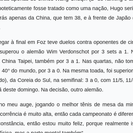
poteticamente fosse tratado como uma nação, Hugo seri
trás apenas da China, que tem 38, e à frente de Japão 
.
egar à final em Foz teve duelos contra oponentes de ci
, superou o alemão Wim Verdonschot por 3 sets a 1. 
 China Taipei, também por 3 a 1. Nas quartas, não to
40° do mundo, por 3 a 0. Na mesma toada, foi superior
), da Coreia do Sul, na semifinal: 3 a 0, com 11/5, 11
 deste domingo. Na decisão, outro alemão.
no meu auge, jogando o melhor tênis de mesa da mi
oncorrência é muito alta, então cada campeonato é difere
 constância, então estou muito feliz, porque realmente 