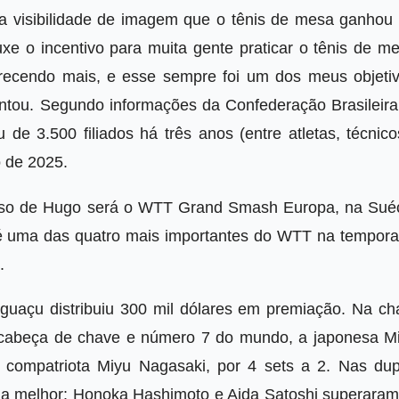
a visibilidade de imagem que o tênis de mesa ganhou
uxe o incentivo para muita gente praticar o tênis de m
recendo mais, e esse sempre foi um dos meus objetiv
entou. Segundo informações da Confederação Brasileira
e 3.500 filiados há três anos (entre atletas, técnico
o de 2025.
so de Hugo será o WTT Grand Smash Europa, na Suéc
 é uma das quatro mais importantes do WTT na tempora
.
guaçu distribuiu 300 mil dólares em premiação. Na ch
al cabeça de chave e número 7 do mundo, a japonesa M
a compatriota Miyu Nagasaki, por 4 sets a 2. Nas dup
u a melhor: Honoka Hashimoto e Aida Satoshi superaram