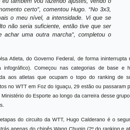
que eu também vou fazendo ajustes, vendo o
momento certo”, comentou Hugo. “No 3x3,
ais o meu nível, a intensidade. Vi que se
lto não seria suficiente, então tive que ser
 e achar uma outra marcha”, completou o
lsa Atleta, do Governo Federal, de forma ininterrupta 
a infográfico). Começou nas categorias de base e h
vada aos atletas que ocupam o topo do ranking de s
ritos no WTT em Foz do Iguaçu, 29 estão ou passaram p
 Ministério do Esporte ao longo da carreira desse grup
s.
etapas do circuito da WTT, Hugo Calderano é o segu
atrás apenas do chinês Wang Chuqin (2º do ranking e at