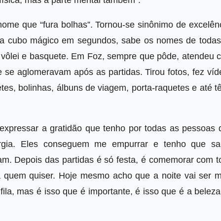
 física, mas a parte mental também”.
ome que “fura bolhas”. Tornou-se sinônimo de excelênc
nta cubo mágico em segundos, sabe os nomes de todas
oga vôlei e basquete. Em Foz, sempre que pôde, atendeu
 se aglomeravam após as partidas. Tirou fotos, fez víd
es, bolinhas, álbuns de viagem, porta-raquetes e até t
expressar a gratidão que tenho por todas as pessoas 
rgia. Eles conseguem me empurrar e tenho que sa
am. Depois das partidas é só festa, é comemorar com t
ra quem quiser. Hoje mesmo acho que a noite vai ser m
ila, mas é isso que é importante, é isso que é a belez