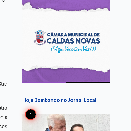
 o
tar
Hoje Bombando no
Jornal Local
atro
nis
cos