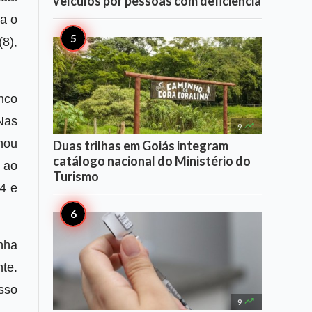
veículos por pessoas com deficiência
a o
(8),
nco
Nas

9
mou
Duas trilhas em Goiás integram
catálogo nacional do Ministério do
 ao
Turismo
/4 e
nha
nte.
isso

9