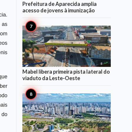
Prefeitura de Aparecida amplia
acesso de jovens à imunização
ia.
 as
 com
eos
ênis

8
Mabel libera primeira pista lateral do
que
viaduto da Leste-Oeste
ber
odo
ais
a do

8