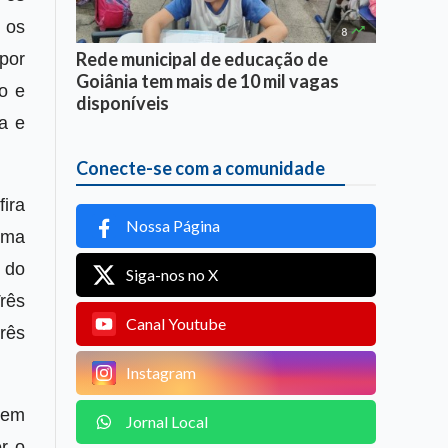
 os

8
Rede municipal de educação de
por
Goiânia tem mais de 10 mil vagas
o e
disponíveis
a e
Conecte-se com a comunidade
fira
Nossa Página
uma
 do
Siga-nos no X
rês
Canal Youtube
rês
Instagram
 em
Jornal Local
r o