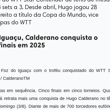
ão do WTT Star Contender de tênis de mesa
sets a 3. Desde abril, Hugo jogou 28
reito a título da Copa do Mundo, vice
tapas do WTT
Iguaçu, Calderano conquista o
finais em 2025
m Foz do Iguaçu com o troféu conquistado do WTT S
. / CalderanoTM
delas em sequência. Cinco finais em cinco torneios. Qu
 já retrata mais uma conquista de Hugo Calderano no tê
omingo (3/8). Diante de mais de 700 torcedores eufóri