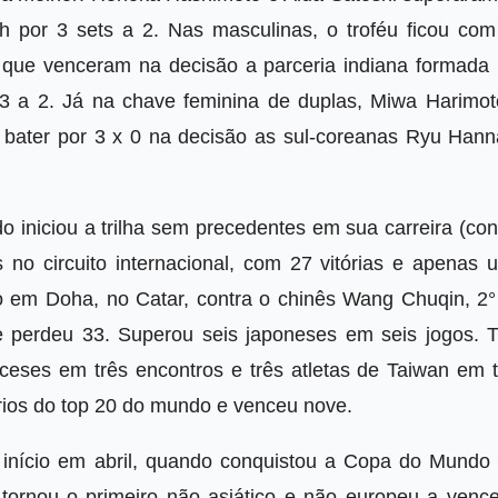
h por 3 sets a 2. Nas masculinas, o troféu ficou com
que venceram na decisão a parceria indiana formada 
 a 2. Já na chave feminina de duplas, Miwa Harimot
o bater por 3 x 0 na decisão as sul-coreanas Ryu Hann
o iniciou a trilha sem precedentes em sua carreira (con
 no circuito internacional, com 27 vitórias e apenas 
do em Doha, no Catar, contra o chinês Wang Chuqin, 2°
 perdeu 33. Superou seis japoneses em seis jogos. T
ceses em três encontros e três atletas de Taiwan em t
rios do top 20 do mundo e venceu nove.
 início em abril, quando conquistou a Copa do Mundo
tornou o primeiro não asiático e não europeu a vence