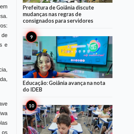
 em
Prefeitura de Goiânia discute
mudanças nas regras de
esa.
consignados para servidores
os:
 de
s e
ia,

8
da,
Educação: Goiânia avança na nota
do IDEB
ave
iwa
las
 os