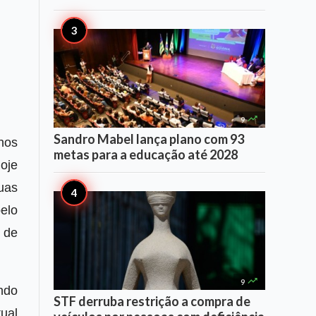

9
Sandro Mabel lança plano com 93
nos
metas para a educação até 2028
oje
uas
elo
o de

9
ndo
STF derruba restrição a compra de
ual