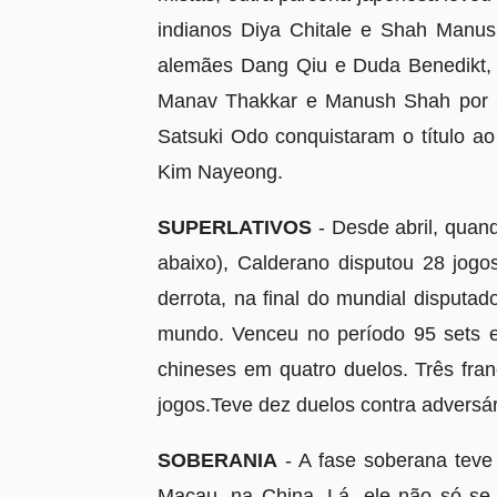
indianos Diya Chitale e Shah Manus
alemães Dang Qiu e Duda Benedikt, 
Manav Thakkar e Manush Shah por 3
Satsuki Odo conquistaram o título a
Kim Nayeong.
SUPERLATIVOS
- Desde abril, quand
abaixo), Calderano disputou 28 jogos
derrota, na final do mundial disputa
mundo. Venceu no período 95 sets e
chineses em quatro duelos. Três fran
jogos.Teve dez duelos contra adversá
SOBERANIA
- A fase soberana teve
Macau, na China. Lá, ele não só se 