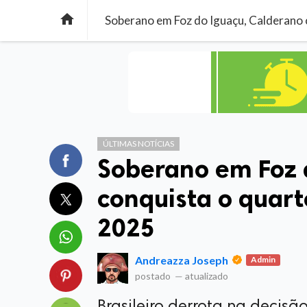

Soberano em Foz do Iguaçu, Calderano c
ÚLTIMAS NOTÍCIAS
Soberano em Foz 
conquista o quarto
2025
Andreazza Joseph
Admin
postado
—
atualizado