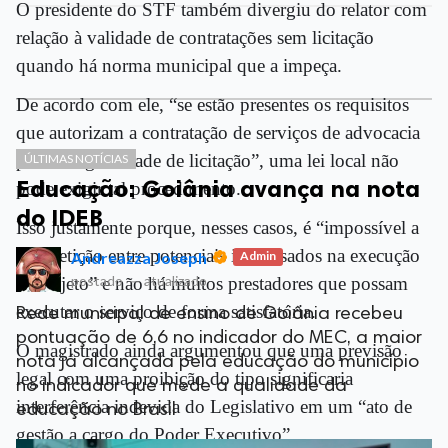
O presidente do STF também divergiu do relator com
relação à validade de contratações sem licitação
quando há norma municipal que a impeça.
De acordo com ele, “se estão presentes os requisitos
que autorizam a contratação de serviços de advocacia
por inexigibilidade de licitação”, uma lei local não
ÚLTIMAS NOTÍCIAS
Educação: Goiânia avança na nota
pode exigir tal procedimento.
do IDEB
Isso justamente porque, nesses casos, é “impossível a
competição entre potenciais interessados na execução
Andreazza Joseph
Admin
postado
—
atualizado
do objeto” e não há muitos prestadores que possam
executar o serviço de forma satisfatória.
Rede municipal de ensino de Goiânia recebeu
pontuação de 6,6 no indicador do MEC, a maior
O magistrado ainda argumentou que uma previsão
nota já alcançada pela educação do município
legal com uma proibição do tipo significaria
no indicador que mede a qualidade da
interferência indevida do Legislativo em um “ato de
educação no Brasil
gestão a cargo do Poder Executivo”.