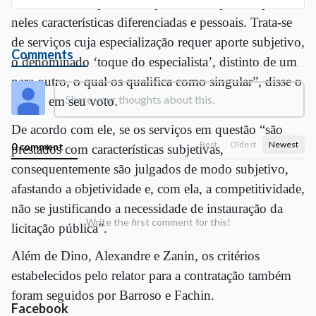
individualizada parcela de pessoas, as quais imprimem
neles características diferenciadas e pessoais. Trata-se
de serviços cuja especialização requer aporte subjetivo,
Comments
o denominado ‘toque do especialista’, distinto de um
para outro, o qual os qualifica como singular”, disse o
relator em seu voto.
De acordo com ele, se os serviços em questão “são
Best
Oldest
Newest
0 comment
prestados com características subjetivas,
consequentemente são julgados de modo subjetivo,
afastando a objetividade e, com ela, a competitividade,
não se justificando a necessidade de instauração da
Write the first comment for this!
licitação pública”.
Além de Dino, Alexandre e Zanin, os critérios
estabelecidos pelo relator para a contratação também
foram seguidos por Barroso e Fachin.
Facebook