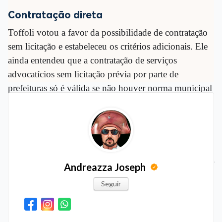
Contratação direta
Toffoli votou a favor da possibilidade de contratação
sem licitação e estabeleceu os critérios adicionais. Ele
ainda entendeu que a contratação de serviços
advocatícios sem licitação prévia por parte de
prefeituras só é válida se não houver norma municipal
que a impeça.
Para o magistrado, é inviável a competição
envolvendo a contratação de serviços jurídicos, uma
vez que envolve profissionais especializados de modo
diferenciado e não há critérios objetivos para comparar
Andreazza Joseph
os potenciais competidores.
Seguir
“Há determinados serviços que demandam primor
técnico diferenciado, detido por pequena ou