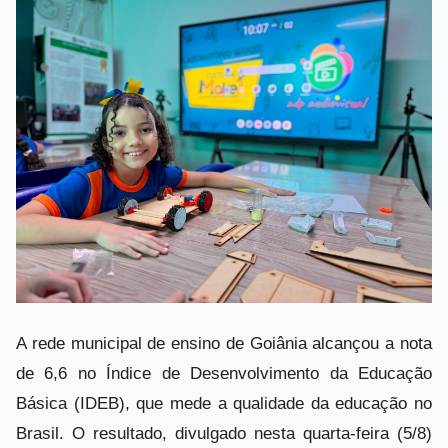
Clique
aqui
para ler o voto de Toffoli
Clique
aqui
para ler o voto de Barroso
Clique
aqui
para ler o voto de Mendonça
RE 656.558 /
RE 610.523
A rede municipal de ensino de Goiânia alcançou a nota
de 6,6 no Índice de Desenvolvimento da Educação
Básica (IDEB), que mede a qualidade da educação no
Brasil. O resultado, divulgado nesta quarta-feira (5/8)