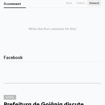
Best
Oldest
Newest
0 comment
Write the first comment for this!
Facebook
GERAL
Prefeitura de Goiânia discute