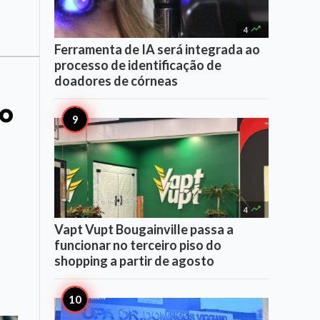

4
Ferramenta de IA será integrada ao
processo de identificação de
doadores de córneas
to

4
Vapt Vupt Bougainville passa a
funcionar no terceiro piso do
shopping a partir de agosto