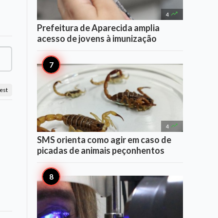

4
Prefeitura de Aparecida amplia
acesso de jovens à imunização
est

4
SMS orienta como agir em caso de
picadas de animais peçonhentos