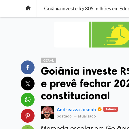

GERAL
Goiânia investe 
e prevê fechar 2
constitucional
Andreazza Joseph
Admin
postado
—
atualizado