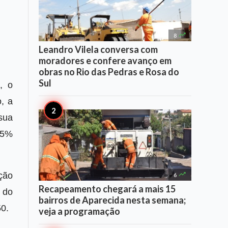

8
Leandro Vilela conversa com
moradores e confere avanço em
obras no Rio das Pedras e Rosa do
Sul
, o
, a
sua
25%

ção
6
Recapeamento chegará a mais 15
 do
bairros de Aparecida nesta semana;
50.
veja a programação