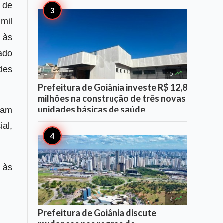
 de
mil
s às
zado
des

5
Prefeitura de Goiânia investe R$ 12,8
milhões na construção de três novas
unidades básicas de saúde
ram
al,
 às

4
Prefeitura de Goiânia discute