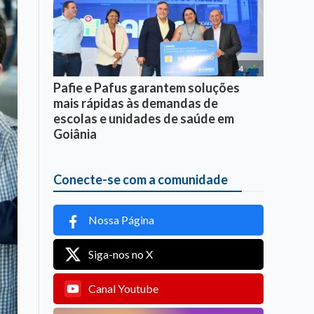

4
Pafie e Pafus garantem soluções
mais rápidas às demandas de
escolas e unidades de saúde em
Goiânia
Conecte-se com a comunidade
Nossa Página
Siga-nos no X
Canal Youtube