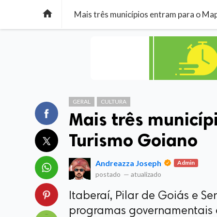

Mais três municípios entram para o Ma
GERAL
CULTURA
Mais três municí
Turismo Goiano
Andreazza Joseph
Admin
postado
—
atualizado
Itaberaí, Pilar de Goiás e S
programas governamentais e 