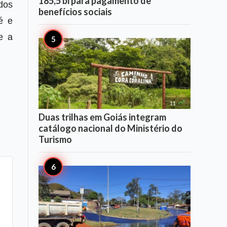
185,5 bi para pagamento de
dos
benefícios sociais
é e
e a

11
Duas trilhas em Goiás integram
catálogo nacional do Ministério do
Turismo