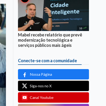

10
Mabel recebe relatório que prevê
modernização tecnológica e
serviços públicos mais ágeis
Conecte-se com a comunidade
Nossa Página
Siga-nos no X
Canal Youtube