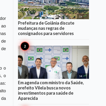

16
ador
Prefeitura de Goiânia discute
 ao
mudanças nas regras de
consignados para servidores
mas
 de
 de
o o
, o

14
Em agenda com ministro da Saúde,
as:
prefeito Vilela busca novos
lto
investimentos para saúde de
Aparecida
 da