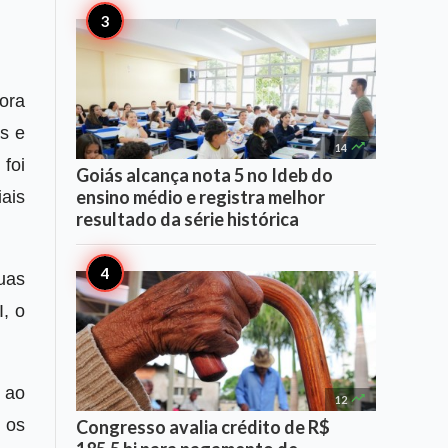
ora
s e

14
foi
Goiás alcança nota 5 no Ideb do
ensino médio e registra melhor
ais
resultado da série histórica
uas
I, o
 ao

12
 os
Congresso avalia crédito de R$