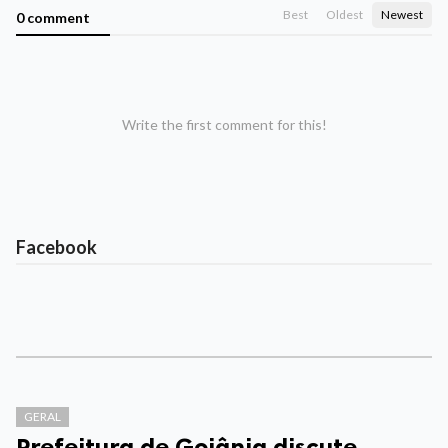
Best
Oldest
Newest
0 comment
Write the first comment for this!
Facebook
GERAL
Prefeitura de Goiânia discute