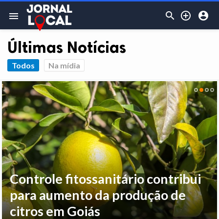



menu
Últimas Notícias
Todos
Na mídia
Controle fitossanitário contribui
para aumento da produção de
citros em Goiás