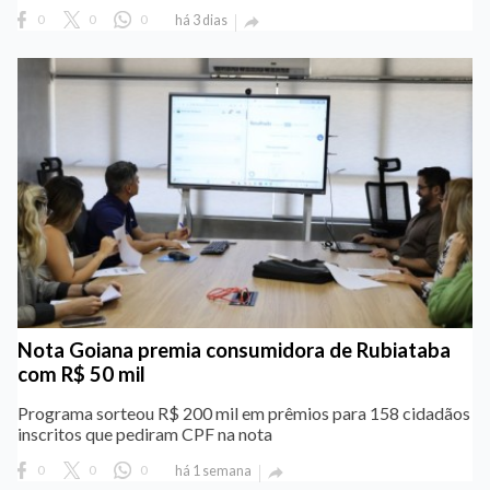
0
0
0
há 3 dias

Nota Goiana premia consumidora de Rubiataba
com R$ 50 mil
Programa sorteou R$ 200 mil em prêmios para 158 cidadãos
inscritos que pediram CPF na nota
0
0
0
há 1 semana
