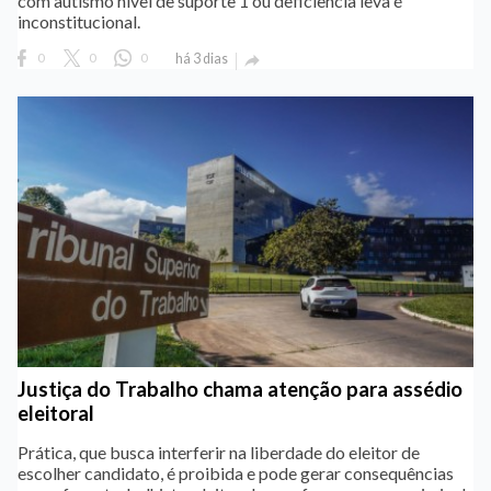
com autismo nível de suporte 1 ou deficiência leva é
inconstitucional.
0
0
0
há 3 dias

Justiça do Trabalho chama atenção para assédio
eleitoral
Prática, que busca interferir na liberdade do eleitor de
escolher candidato, é proibida e pode gerar consequências