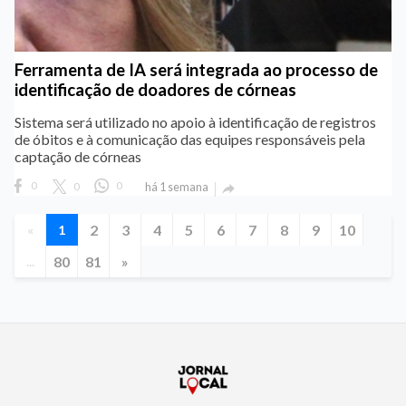
Ferramenta de IA será integrada ao processo de
identificação de doadores de córneas
Sistema será utilizado no apoio à identificação de registros
de óbitos e à comunicação das equipes responsáveis pela
captação de córneas
0
0
0
há 1 semana

2
3
4
5
6
7
8
9
10
«
1
80
81
»
...