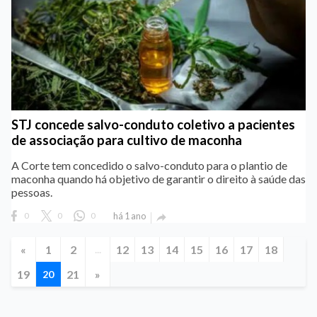
STJ concede salvo-conduto coletivo a pacientes
de associação para cultivo de maconha
A Corte tem concedido o salvo-conduto para o plantio de
maconha quando há objetivo de garantir o direito à saúde das
pessoas.
0
0
0
há 1 ano

«
1
2
12
13
14
15
16
17
18
...
19
21
»
20