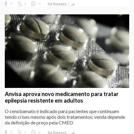
0
0
0
há 4 meses

Anvisa aprova novo medicamento para tratar
epilepsia resistente em adultos
O cenobamato é indicado para pacientes que continuam
tendo crises mesmo após dois tratamentos; venda depende
da definição de preço pela CMED
0
0
0
há 4 meses
