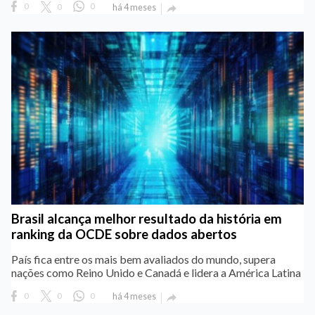
0
0
0
há 4 meses

Brasil alcança melhor resultado da história em
ranking da OCDE sobre dados abertos
País fica entre os mais bem avaliados do mundo, supera
nações como Reino Unido e Canadá e lidera a América Latina
0
0
0
há 4 meses
