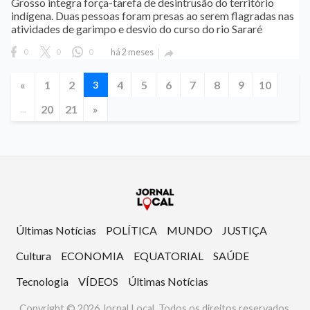
Grosso integra força-tarefa de desintrusão do território
indígena. Duas pessoas foram presas ao serem flagradas nas
atividades de garimpo e desvio do curso do rio Sararé
0
0
0
há 2 meses

«
1
2
4
5
6
7
8
9
10
3
20
21
»
...
Últimas Notícias
POLÍTICA
MUNDO
JUSTIÇA
Cultura
ECONOMIA
EQUATORIAL
SAÚDE
Tecnologia
VÍDEOS
Últimas Notícias
Copyright © 2026 Jornal Local. Todos os direitos reservados.