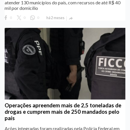
atender 130 municípios do país, com recursos de até R$ 40
mil por domicílio
0
0
0
há 2 meses

Operações apreendem mais de 2,5 toneladas de
drogas e cumprem mais de 250 mandados pelo
país
Ações integradas foram realizadas pela Polícia Federal em