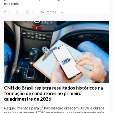
mercado
0
0
0
há 2 meses

CNH do Brasil registra resultados históricos na
formação de condutores no primeiro
quadrimestre de 2026
Requerimentos para 1ª habilitação crescem 303% e cursos
teóricos avançam 170% no período; economia gerada pela