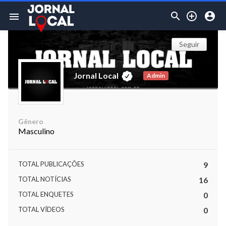



menu
Seguir
Jornal Local
Admin
Gênero
Masculino
TOTAL PUBLICAÇÕES
9
TOTAL NOTÍCIAS
16
TOTAL ENQUETES
0
TOTAL VÍDEOS
0