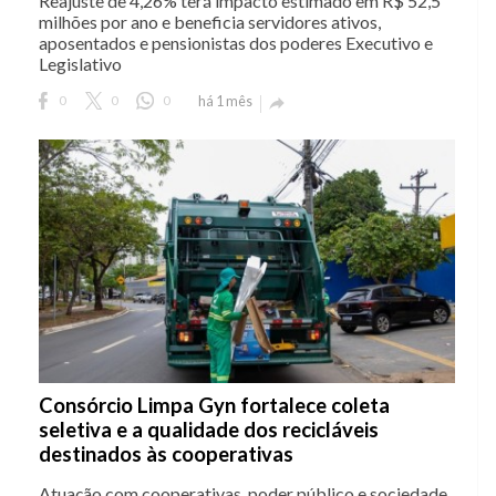
Reajuste de 4,26% terá impacto estimado em R$ 52,5
milhões por ano e beneficia servidores ativos,
aposentados e pensionistas dos poderes Executivo e
Legislativo
0
0
0
há 1 mês

Consórcio Limpa Gyn fortalece coleta
seletiva e a qualidade dos recicláveis
destinados às cooperativas
Atuação com cooperativas, poder público e sociedade