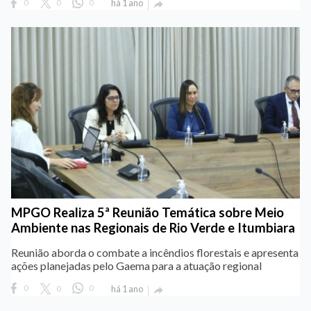
0
0
0
há 1 ano

MPGO Realiza 5ª Reunião Temática sobre Meio
Ambiente nas Regionais de Rio Verde e Itumbiara
Reunião aborda o combate a incêndios florestais e apresenta
ações planejadas pelo Gaema para a atuação regional
0
0
0
há 1 ano
