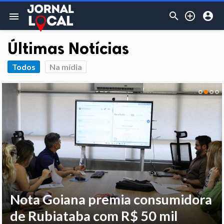



menu
Últimas Notícias
Todos
Na mídia
Nota Goiana premia consumidora
de Rubiataba com R$ 50 mil