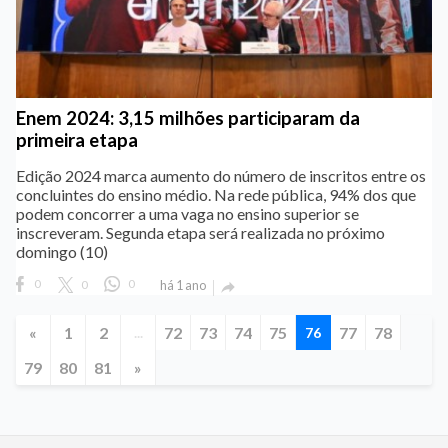
Enem 2024: 3,15 milhões participaram da
primeira etapa
Edição 2024 marca aumento do número de inscritos entre os
concluintes do ensino médio. Na rede pública, 94% dos que
podem concorrer a uma vaga no ensino superior se
inscreveram. Segunda etapa será realizada no próximo
domingo (10)
0
0
0
há 1 ano

«
1
2
72
73
74
75
77
78
...
76
79
80
81
»