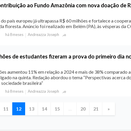
ontribuição ao Fundo Amazônia com nova doação de 
 do país europeu já ultrapassa R$ 60 milhões e fortalece a cooper
da floresta. Anúncio foi realizado em Belém (PA), às vésperas da
Andreazza Joseph
há 8 meses

lhões de estudantes fizeram a prova do primeiro dia n
ões aumentou 11% em relação a 2024 e mais de 38% comparado a
ulgado na quinta. Redação abordou o tema “Perspectivas acerca d
sociedade brasileira”
Andreazza Joseph
há 8 meses

11
12
13
14
15
...
20
21
»