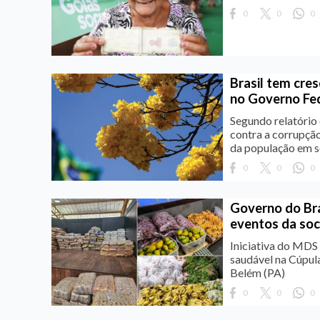
0
0
0
Brasil tem cre
no Governo Fed
Segundo relatório 
contra a corrupção
da população em s
0
0
0
Governo do Bra
eventos da soc
Iniciativa do MDS
saudável na Cúpul
Belém (PA)
0
0
0