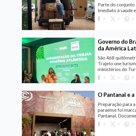
Parte do conjunto 
imediato à saúde e
0
0
0
Governo do Bras
da América Lat
São 468 quilômetr
Trajeto une turism
ministérios do Tu
0
0
0
O Pantanal e a
Preparação para a
paraense foi marc
Pantanal. Documen
0
0
0