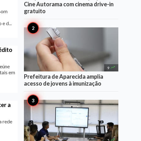
Cine Autorama com cinema drive-in
gratuito
 Bom
e d...
édito
reúne

9
tais em
Prefeitura de Aparecida amplia
acesso de jovens à imunização
er a
a rede

5