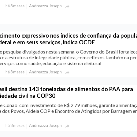
Andreazza Joseph
há 8 meses

scimento expressivo nos índices de confiança da popu
eral e em seus serviços, indica OCDE
e pesquisa divulgados nesta semana, o Governo do Brasil fortalece
 e a estrutura de integridade pública, com reflexos também na pe
erviços como saúde, educação e sistema eleitoral
Andreazza Joseph
há 8 meses

sil destina 143 toneladas de alimentos do PAA para
iedade civil na COP30
 e Conab, com investimento de R$ 2,79 milhões, garante alimentaç
a dos Povos, Aldeia COP e Encontro de Atingidos por Barragem e
Andreazza Joseph
há 8 meses
