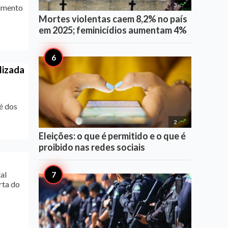

3
dimento
Mortes violentas caem 8,2% no país
em 2025; feminicídios aumentam 4%
lizada
é dos

2
Eleições: o que é permitido e o que é
proibido nas redes sociais
al
rta do