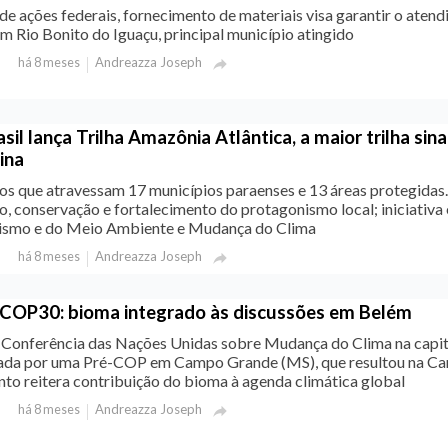
de ações federais, fornecimento de materiais visa garantir o aten
m Rio Bonito do Iguaçu, principal município atingido
Andreazza Joseph
há 8 meses

il lança Trilha Amazônia Atlântica, a maior trilha sina
ina
os que atravessam 17 municípios paraenses e 13 áreas protegidas.
o, conservação e fortalecimento do protagonismo local; iniciativa 
rismo e do Meio Ambiente e Mudança do Clima
Andreazza Joseph
há 8 meses

 COP30: bioma integrado às discussões em Belém
 Conferência das Nações Unidas sobre Mudança do Clima na capit
ada por uma Pré-COP em Campo Grande (MS), que resultou na Ca
to reitera contribuição do bioma à agenda climática global
Andreazza Joseph
há 8 meses
