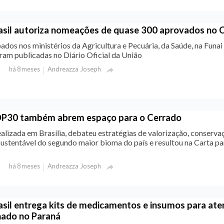
asil autoriza nomeações de quase 300 aprovados no
dos nos ministérios da Agricultura e Pecuária, da Saúde, na Funai
ram publicadas no Diário Oficial da União
Andreazza Joseph
há 8 meses

P30 também abrem espaço para o Cerrado
lizada em Brasília, debateu estratégias de valorização, conserva
ustentável do segundo maior bioma do país e resultou na Carta pa
Andreazza Joseph
há 8 meses

sil entrega kits de medicamentos e insumos para ate
nado no Paraná