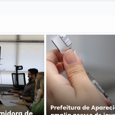
Prefeitura de Aparec
midora de
amplia acesso de jove