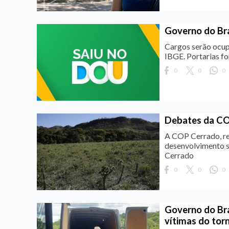
Governo do Br
Cargos serão ocupa
IBGE. Portarias fo
0
0
0
Debates da CO
A COP Cerrado, rea
desenvolvimento s
Cerrado
0
0
0
Governo do Bra
vítimas do tor