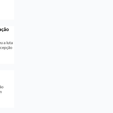
lação
u a luta
rcepção
ão
m