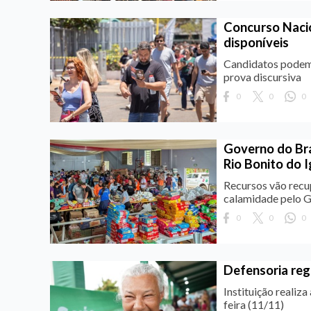
Concurso Nacio
disponíveis
Candidatos podem a
prova discursiva
0
0
0
Governo do Bra
Rio Bonito do 
Recursos vão recu
calamidade pelo Go
0
0
0
Defensoria reg
Instituição realiz
feira (11/11)