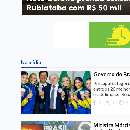
Rubiataba com R$ 50 mil
Na mídia
Governo do Bra
Principal categori
entre os 20 melho
surdolímpico. Rep
0
0
0
Ministra Márci