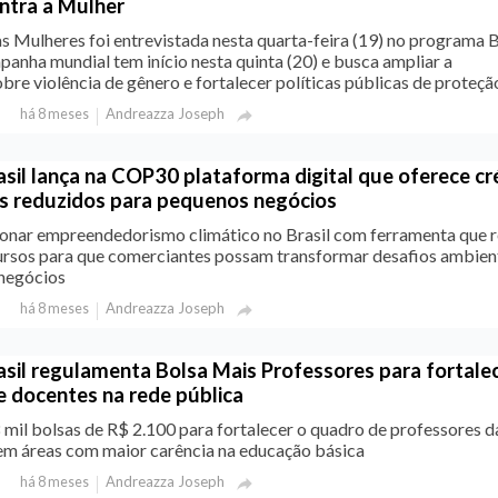
ontra a Mulher
as Mulheres foi entrevistada nesta quarta-feira (19) no programa
panha mundial tem início nesta quinta (20) e busca ampliar a
bre violência de gênero e fortalecer políticas públicas de proteção 
Andreazza Joseph
há 8 meses

sil lança na COP30 plataforma digital que oferece cr
s reduzidos para pequenos negócios
ionar empreendedorismo climático no Brasil com ferramenta que 
ursos para que comerciantes possam transformar desafios ambien
negócios
Andreazza Joseph
há 8 meses

sil regulamenta Bolsa Mais Professores para fortalec
 docentes na rede pública
 mil bolsas de R$ 2.100 para fortalecer o quadro de professores d
 em áreas com maior carência na educação básica
Andreazza Joseph
há 8 meses
