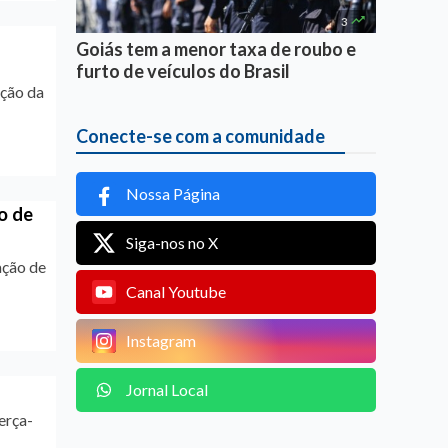

3
Goiás tem a menor taxa de roubo e
furto de veículos do Brasil
ação da
Conecte-se com a comunidade
Nossa Página
o de
Siga-nos no X
ação de
Canal Youtube
Instagram
Jornal Local
erça-