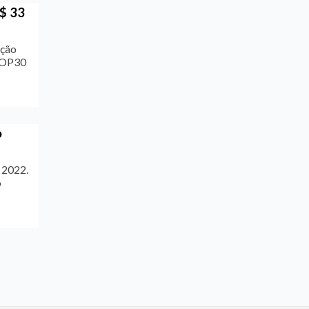
R$ 33
ação
 COP30
o
 2022.
o