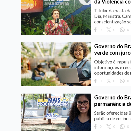
da Violência c
Titular da pasta d
Dia, Ministra. Cam
conscientização so
0
0
0
Governo do Bra
verde com juro
Objetivo é impuls
informações e rec
oportunidades de 
0
0
0
Governo do Bra
permanência de
Serão oferecidas 8
pública de ensino
0
0
0