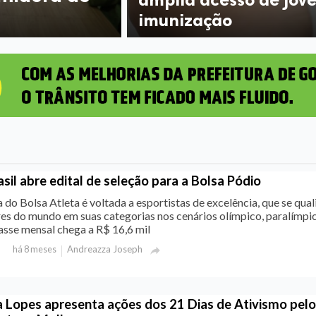
imunização
sil abre edital de seleção para a Bolsa Pódio
a do Bolsa Atleta é voltada a esportistas de excelência, que se qua
res do mundo em suas categorias nos cenários olímpico, paralímpi
asse mensal chega a R$ 16,6 mil
Andreazza Joseph
há 8 meses

a Lopes apresenta ações dos 21 Dias de Ativismo pelo