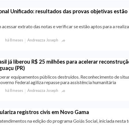
nal Unificado: resultados das provas objetivas estão
cessar extrato das notas e verificar se estão aptos para a realiz
Andreazza Joseph
há 8 meses

sil já liberou R$ 25 milhões para acelerar reconstruçã
Iguaçu (PR)
perar equipamentos públicos destruídos. Reconhecimento de situ
verno Federal agiliza repasse para assistência humanitária
Andreazza Joseph
há 8 meses

ulariza registros civis em Novo Gama
a atendimentos na edição do programa Goiás Social, iniciada nesta t