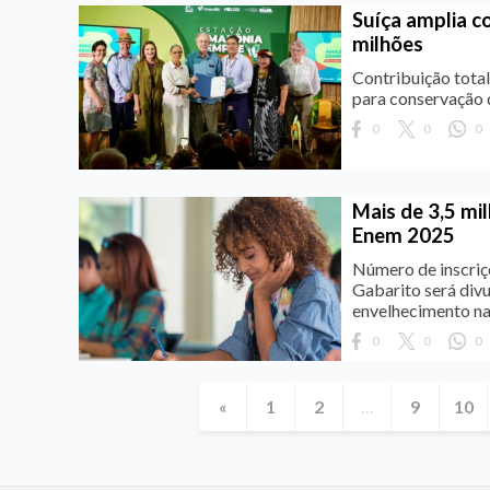
Suíça amplia c
milhões
Contribuição total
para conservação 
0
0
0
Mais de 3,5 mi
Enem 2025
Número de inscriç
Gabarito será div
envelhecimento na 
0
0
0
«
1
2
...
9
10