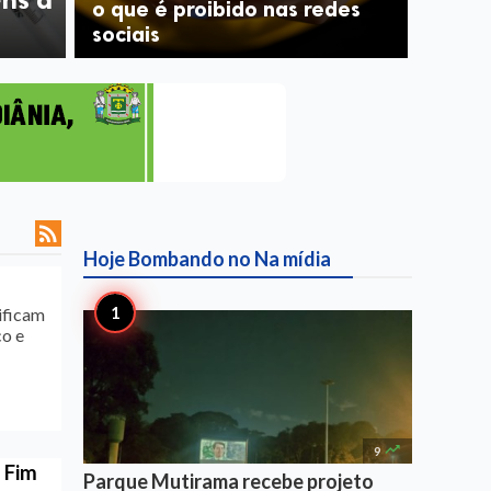
o que é proibido nas redes
sociais

Hoje Bombando no
Na mídia
lificam
co e

9
 Fim
Parque Mutirama recebe projeto