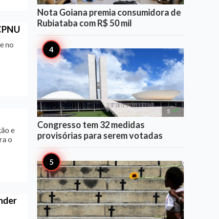
Nota Goiana premia consumidora de
Rubiataba com R$ 50 mil
 CPNU
 e no

5
Congresso tem 32 medidas
ção e
provisórias para serem votadas
ra o
nder